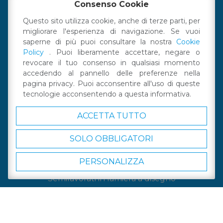
Consenso Cookie
Carpenteria industriale Emilia Romagna
Questo sito utilizza cookie, anche di terze parti, per
Carpenteria leggera a disegno
migliorare l'esperienza di navigazione. Se vuoi
saperne di più puoi consultare la nostra
Cookie
Carpenteria leggera industriale
Policy
. Puoi liberamente accettare, negare o
Lavorazione lamiera
Lavorazione lamiera a disegno
revocare il tuo consenso in qualsiasi momento
Lavorazione lamiera di precisione
accedendo al pannello delle preferenze nella
pagina privacy. Puoi acconsentire all'uso di queste
Lavorazioni meccaniche su metallo
tecnologie acconsentendo a questa informativa.
Lavorazioni Metalli Emilia Romagna
ACCETTA TUTTO
Piegatura lamiere Emilia Romagna
Produzione contenitori per elettronica
SOLO OBBLIGATORI
Produzione lamiera a disegno
PERSONALIZZA
Progettazione lavorazione lamiere
Semilavorati in lamiera a disegno
Stampa serigrafica su metallo
Stampa serigrafica targhe