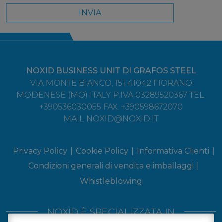
NOXID
BUSINESS UNIT DI GRAFOS STEEL
VIA MONTE BIANCO, 151
41042
FIORANO
MODENESE
(MO) ITALY
P.IVA 03289520367
TEL.
+390536030055
FAX. +390598672070
MAIL
NOXID@NOXID.IT
Privacy Policy
Cookie Policy
Informativa Clienti
Condizioni generali di vendita e imballaggi
Whistleblowing
NOXID È SPECIALIZZATA IN